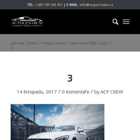
TEL:
+420 730 166 411
| E-MAIL:
info@acparizska.cz
Jste zde:
Domů
/
Polepy na auto
/
Mercedes S500 Coupé
/
3
3
/
/
14 listopadu, 2017
0 Komentáře
by
ACP CREW