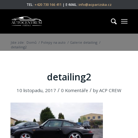
TEL:
+420 730 166 411
| E-MAIL:
info@acparizska.cz
Jste zde:
Domů
/
Polepy na auto
/
Galerie detailing
/
detailing2
detailing2
/
/
10 listopadu, 2017
0 Komentáře
by
ACP CREW