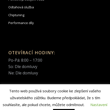
Odtahová služba
Chiptuning
Performance díly
OTEVÍRACÍ HODINY:
Po-Pá: 8:00 – 17:00
So: Dle domluvy
Ne: Dle domluvy
Tento web používá soubory cookie ke zlepšení vašeho
uživatelského zážitku. Budeme předpokládat, že s tím
© Copyright 2022 | Autocentrum Pařížská s.r.o. | Web created by
souhlasíte, ale pokud chcete, můžete odmítnout.
Nastavení
APEX
MEDIA
&
BrandElevator