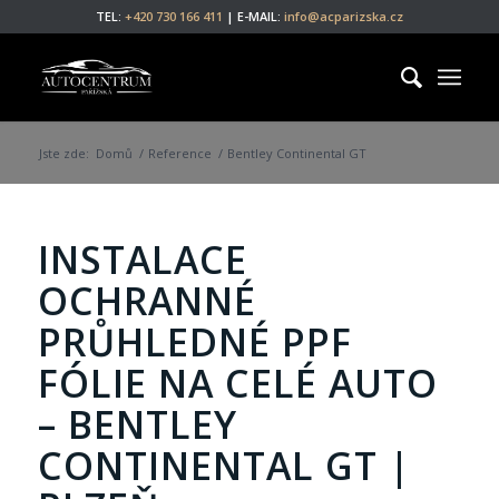
TEL:
+420 730 166 411
| E-MAIL:
info@acparizska.cz
Jste zde:
Domů
/
Reference
/
Bentley Continental GT
INSTALACE
OCHRANNÉ
PRŮHLEDNÉ PPF
FÓLIE NA CELÉ AUTO
– BENTLEY
CONTINENTAL GT |