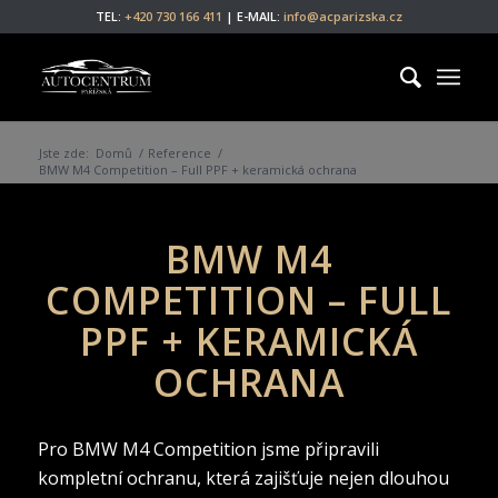
TEL:
+420 730 166 411
| E-MAIL:
info@acparizska.cz
Jste zde:
Domů
/
Reference
/
BMW M4 Competition – Full PPF + keramická ochrana
BMW M4
COMPETITION – FULL
PPF + KERAMICKÁ
OCHRANA
Pro BMW M4 Competition jsme připravili
kompletní ochranu, která zajišťuje nejen dlouhou