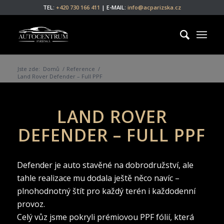
TEL:
+420 730 166 411
| E-MAIL:
info@acparizska.cz
Jste zde:
Domů
/
Reference
/
Land Rover Defender – Full PPF
LAND ROVER
DEFENDER – FULL PPF
Defender je auto stavěné na dobrodružství, ale
tahle realizace mu dodala ještě něco navíc –
plnohodnotný štít pro každý terén i každodenní
provoz.
Celý vůz jsme pokryli prémiovou PPF fólií, která