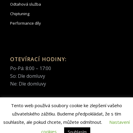
Odtahová služba
Chiptuning
Performance díly
OTEVÍRACÍ HODINY:
Po-Pá: 8:00 – 17:00
So: Dle domluvy
Ne: Dle domluvy
Tento web používá soubory cookie ke zlepšení vašeho
uživatelského zážitku. Budeme předpokládat, že s tím
© Copyright 2022 | Autocentrum Pařížská s.r.o. | Web created by
souhlasíte, ale pokud chcete, můžete odmítnout.
Nastavení
APEX
MEDIA
&
BrandElevator
cookies
Souhlasím