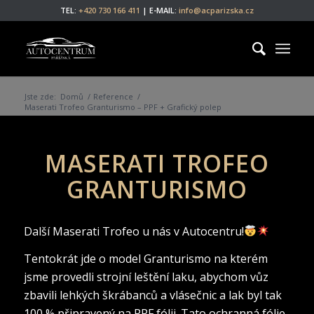
TEL:
+420 730 166 411
| E-MAIL:
info@acparizska.cz
Jste zde:
Domů
/
Reference
/
Maserati Trofeo Granturismo – PPF + Grafický polep
MASERATI TROFEO
GRANTURISMO
Další Maserati Trofeo u nás v Autocentru!
Tentokrát jde o model Granturismo na kterém
jsme provedli strojní leštění laku, abychom vůz
zbavili lehkých škrábanců a vlásečnic a lak byl tak
100 % připravený na PPF fólii. Tato ochranná fólie