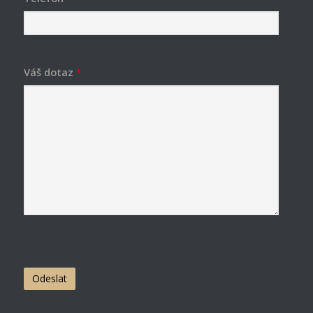
Váš dotaz
*