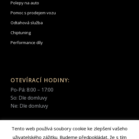
Polepy na auto
Pomoc s prodejem vozu
Odtahová služba
Chiptuning
Performance díly
OTEVÍRACÍ HODINY:
Po-Pá: 8:00 – 17:00
So: Dle domluvy
Ne: Dle domluvy
Tento web používá soubory cookie ke zlepšení vašeho
uživatelského zážitku. Budeme předpokládat, že s tím