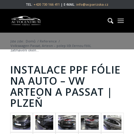
TEL:
+420 730 166 411
| E-MAIL:
info@acparizska.cz
Jste zde:
Domů
/
Reference
/
Volkswagen Passat, Arteon – polep lišt černou fólií,
zatmavení oken...
INSTALACE PPF FÓLIE
NA AUTO – VW
ARTEON A PASSAT |
PLZEŇ