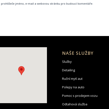
o prohlížeče jméno, e-mail a webovou stránku pro budoucí komentáře.
NAŠE SLUŽBY
Služby
Detailing
Ruční mytí aut
Polepy na auto
Pomoc s prodejem vozu
Odtahová služba