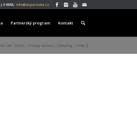
| E-MAIL:
info@acparizska.cz
ea
Partnerský program
Kontakt
Jste zde:
Domů
/
Polepy na auto
/
Detailing
/
bmw_6