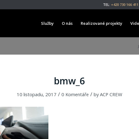
TEL:
+420 730 166 411
Služby
O nás
Realizované projekty
Vid
bmw_6
/
/
10 listopadu, 2017
0 Komentáře
by
ACP CREW