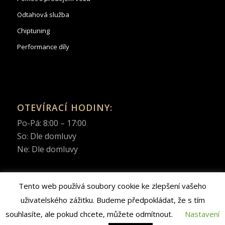
Odtahová služba
Chiptuning
Performance díly
OTEVÍRACÍ HODINY:
Po-Pá: 8:00 – 17:00
So: Dle domluvy
Ne: Dle domluvy
Tento web používá soubory cookie ke zlepšení vašeho
uživatelského zážitku. Budeme předpokládat, že s tím
© Copyright 2022 | Autocentrum Pařížská s.r.o. | Web created by
souhlasíte, ale pokud chcete, můžete odmítnout.
Nastavení
APEX
MEDIA
&
BrandElevator