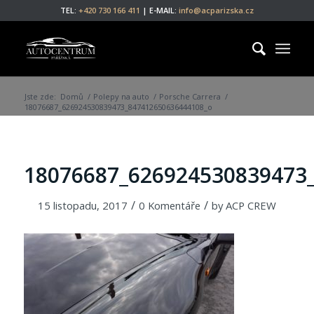
TEL:
+420 730 166 411
| E-MAIL:
info@acparizska.cz
Jste zde:
Domů
/
Polepy na auto
/
Porsche Carrera
/
18076687_626924530839473_847412650636444108_o
18076687_626924530839473
/
/
15 listopadu, 2017
0 Komentáře
by
ACP CREW