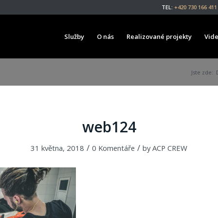
TEL:
+420 730 166 411
Služby
O nás
Realizované projekty
Vid
Jste zde:
web124
/
/
31 května, 2018
0 Komentáře
by
ACP CREW