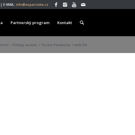
| E-MAIL:
info@acparizska.cz
ea
Partnerský program
Kontakt
Domů
/
Polepy na auto
/
Porshe Panamera
/
web124