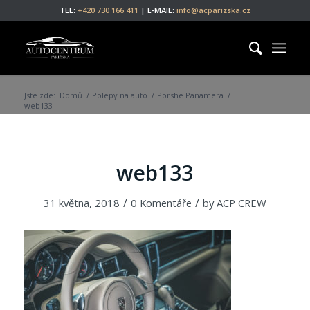
TEL:
+420 730 166 411
| E-MAIL:
info@acparizska.cz
Jste zde:
Domů
/
Polepy na auto
/
Porshe Panamera
/
web133
web133
/
/
31 května, 2018
0 Komentáře
by
ACP CREW