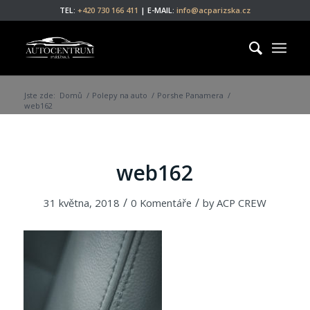
TEL:
+420 730 166 411
| E-MAIL:
info@acparizska.cz
Jste zde:
Domů
/
Polepy na auto
/
Porshe Panamera
/
web162
web162
/
/
31 května, 2018
0 Komentáře
by
ACP CREW