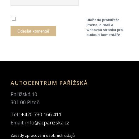
Uložit do prohlížeče
jméno, e-mail a
webovou stránku pro
budoucí komentáře.
AUTOCENTRUM PAŘÍŽSKÁ
Pařížská 10
301 00 Plzeň
Tel.:
+420 730 166 411
Email:
info@acparizska.cz
Zásady zpracování osobních údajů