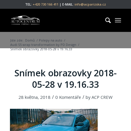
TEL:
+420 730 166 411
| E-MAIL:
info@acparizska.cz
Jste zde:
Domů
/
Polepy na auto
/
Audi S5 wrap transformation by PD Design
/
Snímek obrazovky 2018-05-28 v 19.16.33
Snímek obrazovky 2018-
05-28 v 19.16.33
/
/
28 května, 2018
0 Komentáře
by
ACP CREW