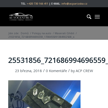
TEL:
+420 730 166 411
| E-MAIL:
info@acparizska.cz
Jste zde:
Domů
/
Polepy na auto
/
Maserati Ghibli
/
25531856_721686994696559_1708455091384902508_o
25531856_721686994696559
/
/
23 března, 2018
0 Komentáře
by
ACP CREW